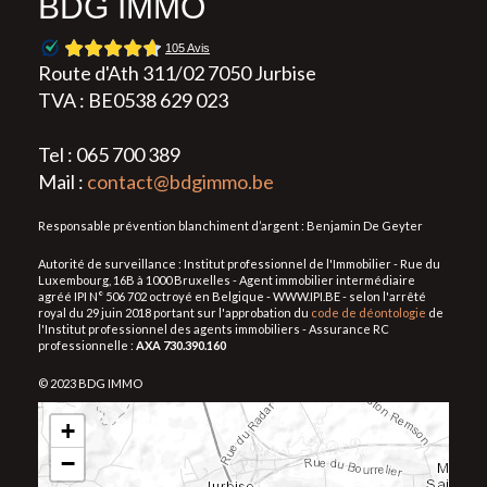
BDG IMMO
Route d'Ath 311/02 7050 Jurbise
TVA : BE0538 629 023
Tel : 065 700 389
Mail :
contact@bdgimmo.be
Responsable prévention blanchiment d’argent : Benjamin De Geyter
Autorité de surveillance : Institut professionnel de l'Immobilier - Rue du
Luxembourg, 16B à 1000 Bruxelles - Agent immobilier intermédiaire
agréé IPI N° 506 702 octroyé en Belgique - WWW.IPI.BE - selon l'arrêté
royal du 29 juin 2018 portant sur l'approbation du
code de déontologie
de
l'Institut professionnel des agents immobiliers - Assurance RC
professionnelle :
AXA 730.390.160
© 2023 BDG IMMO
+
−