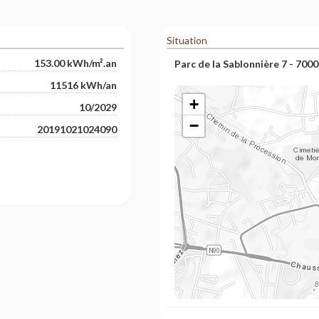
Situation
153.00 kWh/m².an
Parc de la Sablonnière 7 - 700
11516 kWh/an
+
10/2029
−
20191021024090