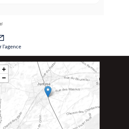
ti
 l'agence
+
−