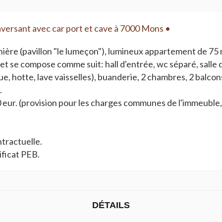
ersant avec car port et cave à 7000 Mons •
nnière (pavillon "le lumeçon"), lumineux appartement de 75
t se compose comme suit: hall d'entrée, wc séparé, salle d
ue, hotte, lave vaisselles), buanderie, 2 chambres, 2 balcon
.
ur. (provision pour les charges communes de l'immeuble, l'
tractuelle.
ificat PEB.
DÉTAILS