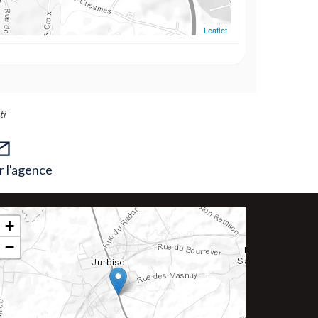
Leaflet
ti
 l'agence
+
−