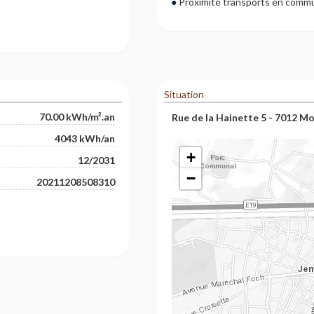
Proximité transports en comm
Situation
70.00 kWh/m².an
Rue de la Hainette 5 - 7012 M
4043 kWh/an
+
12/2031
−
20211208508310