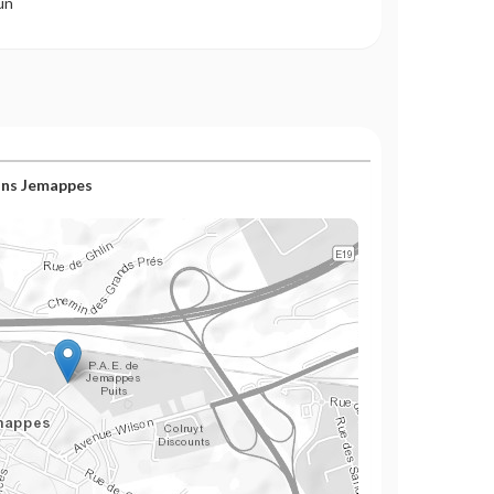
un
ons Jemappes